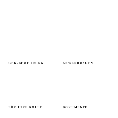
Klimavalidierte GFK-Bewehrung. Konstruiert in der
Slowakei, spezifiziert in Europa und darüber hinaus.
Kapazität 6 Mio. + Meter pro Jahr.
GFK-BEWEHRUNG
ANWENDUNGEN
GFK-Bewehrung im Überblick
Nach Schadensbild
GFK vs. Stahl
Nach Bauteil
Technische Spezifikation
Referenzprojekte
Kosten & ROI
Küste & maritime Bauten
Normen & Zulassungen
Alpine & Kaltklima
Chemie & Wasser
FÜR IHRE ROLLE
DOKUMENTE
Ingenieure
Herstellung