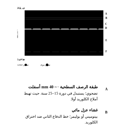
علوي · منطقة تعرض الكلوريد
A
طبقة الرصف الإسفلتية
B
C
D
~
m
0
2
5
m
E
F
سفلي · احتياطي شد إنشائي
قضبان فولاذ
قضبان GFRP
طبقة الرصف السطحية · ~ 40 mm أسفلت
A
تضحوي؛ يستبدل في دورة 15–25 سنة. حيث تهبط
أملاح الكلوريد أولا.
غشاء عزل مائي
B
بيتوميني أو بوليمر؛ خط الدفاع الثاني ضد اختراق
الكلوريد.