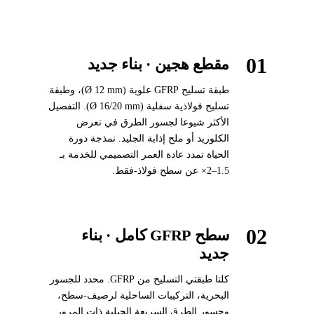
01
مقطع هجين · بناء جديد
طبقة تسليح GFRP علوية (Ø 12 mm)، وطبقة
تسليح فولاذية سفلية (Ø 16/20 mm). التفصيل
الأكثر شيوعا لجسور الطرق في تعرض
الكلوريد أو ملح إذابة الجليد. نمذجة دورة
الحياة تمدد عادة العمر التصميمي للخدمة بـ
1.5–2× عن سطح فولاذ-فقط.
02
سطح GFRP كامل · بناء
جديد
كلتا طبقتي التسليح من GFRP. محدد للجسور
البحرية، التركيبات الساحلية لرصيف-سطح،
وجسور الطرق السريعة الجبلية ذات المرور