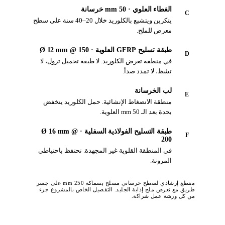
الغطاء العلوي · 50 mm خرسانة
C
يتكربن ويتشبع بالكلوريد خلال 20–40 سنة على سطح
معرض للملح.
طبقة تسليح GFRP العلوية · Ø 12 mm @ 150
D
في منطقة تعرض الكلوريد. لا طبقة تخميل تزول، لا
تشظ، لا تمدد صدأ.
لب الخرسانة
E
منطقة الانضغاط الإنشائية. حمل الكلوريد ينخفض
بحدة بعد الـ 50 mm العلوية.
طبقة التسليح الفولاذية السفلية · Ø 16 mm @
F
200
في المنطقة القلوية غير المجهدة. تحتفظ باحتياطي
المرونة.
مقطع إرشادي لسطح خرساني مسلح بسماكة 250 mm على جسر
طريق مع تعرض ملح إذابة الجليد. التفصيل الخاص بالمشروع جزء
من كل ورشة عمل شراكة.