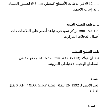
Ø 12 mm في بلاطات الأسطح كمعيار. Ø 8 mm لجسور المشاة
الدراجات الأخف.
عد طبقة التسليح العلوية
120–180 mm مراكز نموذجي. تباعد أصغر على البلاطات ذات
مال العجلات المركزة.
ة التسليح السفلية
قضبان فولاذ (B500B) عند Ø 16 / 20 mm. محفوظة في
مقاطع الهجينة لاحتياطي المرونة.
طاء
الحد الأدنى لـ EN 1992 للفئة البيئية XF4 / XD3. GFRP لا يقلل
غطاء.
رابط β