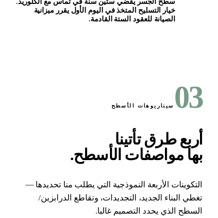
سطح الجسر يقضي ستين سنة في تماس مع الكلوريد.
خيار التسليح المتخذ في اليوم الأول يقرر ميزانية
الصيانة للعقود الستة القادمة.
عائلة مرجعية · أسطح الجسور
0
سيناريوهات الأسطح
ربع طرق تأتينا
ها مواصفات الأسطح
.
تكوينات الأربعة النموذجية التي يطلب منا تحديدها —
طي البناء الجديد، التجديدات، وتقاطع الدرابزين/
سطح الذي يحدد التصميم غالبا.