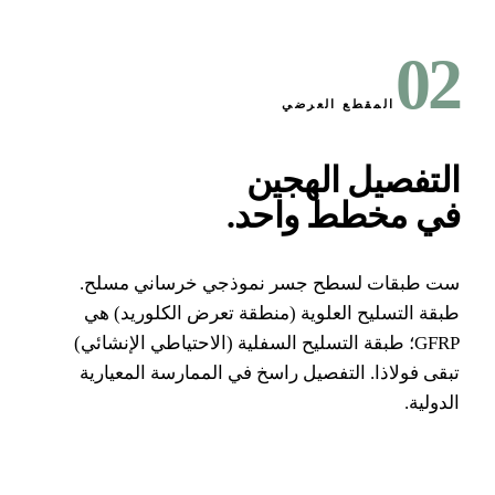
0
المقطع العرضي
لتفصيل الهجين
ي مخطط واحد
.
 طبقات لسطح جسر نموذجي خرساني مسلح.
قة التسليح العلوية (منطقة تعرض الكلوريد) هي
GFRP؛ طبقة التسليح السفلية (الاحتياطي الإنشائي)
قى فولاذا. التفصيل راسخ في الممارسة المعيارية
دولية.