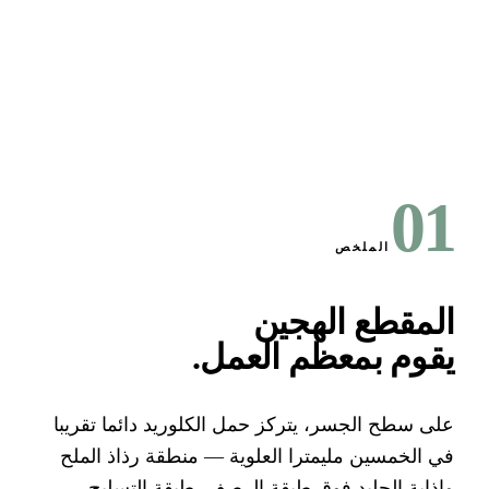
0
الملخص
لمقطع الهجين
قوم بمعظم العمل
.
ى سطح الجسر، يتركز حمل الكلوريد دائما تقريبا
 الخمسين مليمترا العلوية — منطقة رذاذ الملح
ذابة الجليد فوق طبقة الرصف. طبقة التسليح