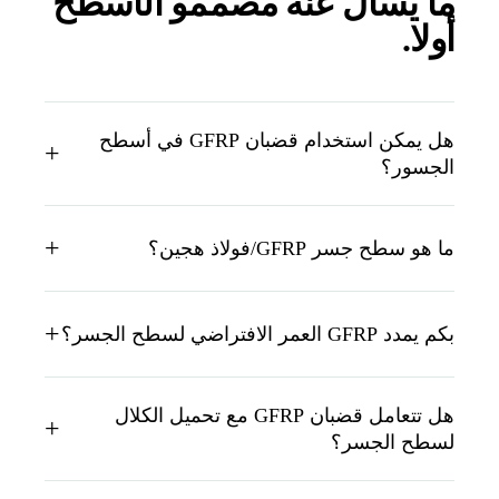
ا يسأل عنه مصممو الأسطح
ولا
.
هل يمكن استخدام قضبان GFRP في أسطح
+
لجسور؟
+
ا هو سطح جسر GFRP/فولاذ هجين؟
+
 يمدد GFRP العمر الافتراضي لسطح الجسر؟
هل تتعامل قضبان GFRP مع تحميل الكلال
+
سطح الجسر؟