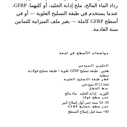
رذاذ الماء المالح، ملح إذابة الجليد، أو كليهما. GFRP،
دما يستخدم في طبقة التسليح العلوية — أو في
أسطح GFRP كاملة — يغير ملف الميزانية للثمانين
ة القادمة.
مواصفات الأسطح في لمحة
التكوين النموذجي
هجين · طبقة تسليح GFRP علوية + طبقة تسليح فولاذية
سفلية
قطر طبقة التسليح العلوية
Ø 12 mm نموذجي
نمط الفشل
كلوريد · إذابة الجليد · ماء مالح
عمر سطح فولاذ
30–50 سنة حتى أول إصلاح كبير
عمر سطح بتسليح GFRP
80+ سنة قبل إصلاح السطح