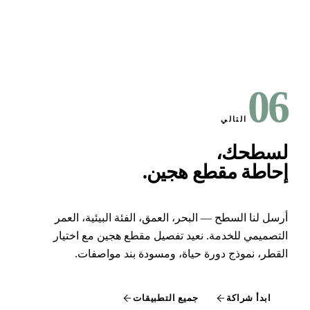
0
التالي
سطحك،
حاطة مقطع هجين
.
سل لنا السطح — البحر، العمق، الفئة البيئية، العمر
تصميمي للخدمة. نعيد تفصيل مقطع هجين مع اختيار
قطر، نموذج دورة حياة، ومسودة بند مواصفات.
ابدأ شراكة
جميع التطبيقات