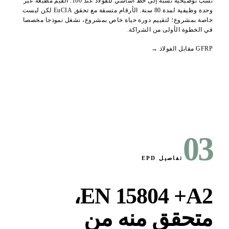
نسب توضيحية نسبة إلى خط أساسي للفولاذ عند 100. القيم مطبعة عبر
وحدة وظيفية لمدة 80 سنة. الأرقام متسقة مع تحقق EuCIA لكن ليست
صة بمشروع؛ لتقييم دورة حياة خاص بمشروع، نشغل نموذجا مخصصا
الخطوة الأولى من الشراكة.
بل الفولاذ →
0
تفاصيل EPD
EN 15804 +A2
تحقق منه من