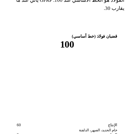
الفولاذ هو الخط الأساسي عند 100. GFRP يأتي عند ما
رب 30.
قضبان فولاذ (خط أساسي)
100
الإنتاج
60
خام الحديد، الصهر، الدلفنة