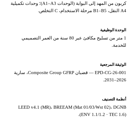
كربون من المهد إلى البوابة (الوحدات A1–A3)؛ وحدات تكميلية
خدام، C التخلص.
حدة الوظيفية
1 متر من تسليح مكافئ عبر 80 سنة من العمر التصميمي
خدمة.
ثيقة المرجعية
EPD-CG-26-001 — قضبان Composite Group GFRP، سارية
2026–2
ظمة التصنيف
LEED v4.1 (MR)، BREEAM (Mat 01/03/Wst 02)، DG
(ENV 1.1/1.2 · TEC 1.6