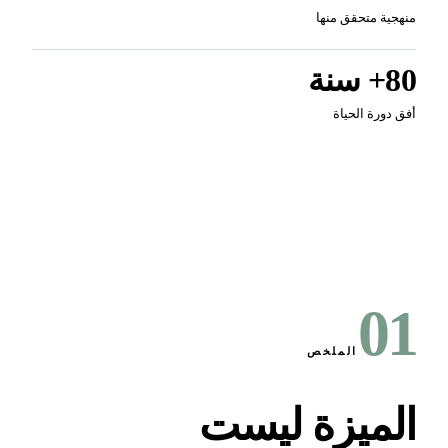
جية متحقق منها
 سنة
 دورة الحياة
0
الملخص
لميزة ليست