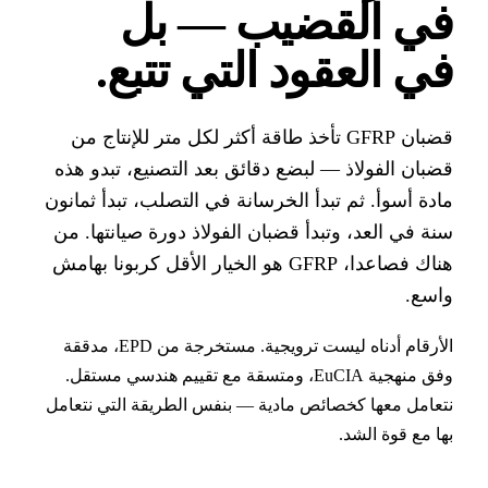
ي القضيب — بل
ي العقود التي تتبع
.
قضبان GFRP تأخذ طاقة أكثر لكل متر للإنتاج من
بان الفولاذ — لبضع دقائق بعد التصنيع، تبدو هذه
دة أسوأ. ثم تبدأ الخرسانة في التصلب، تبدأ ثمانون
ة في العد، وتبدأ قضبان الفولاذ دورة صيانتها. من
هناك فصاعدا، GFRP هو الخيار الأقل كربونا بهامش
سع.
الأرقام أدناه ليست ترويجية. مستخرجة من EPD، مدققة
وفق منهجية EuCIA، ومتسقة مع تقييم هندسي مستقل.
عامل معها كخصائص مادية — بنفس الطريقة التي نتعامل
ا مع قوة الشد.