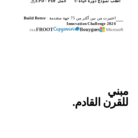
اطلب نموذج دورة حياة
حمل EPD · PDF
اختيرت من بين أكثر من 75 جهة متقدمة ·
Build Better
Innovation Challenge 2024
FROOT
Bouygues
USA
بني
لقرن
القادم
.
قضبان GFRP منخفضة الكربون. مصممة هندسيا في سلوفاكيا،