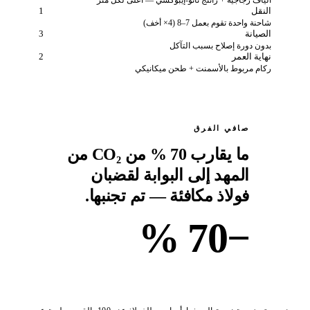
ألياف زجاجية + راتنج نانو-إيبوكسي — أعلى لكل متر
النقل
1
شاحنة واحدة تقوم بعمل 7–8 (4× أخف)
الصيانة
3
بدون دورة إصلاح بسبب التآكل
نهاية العمر
2
ركام مربوط بالأسمنت + طحن ميكانيكي
صافي الفرق
ما يقارب 70 % من CO₂ من
المهد إلى البوابة لقضبان
فولاذ مكافئة — تم تجنبها.
−70 %