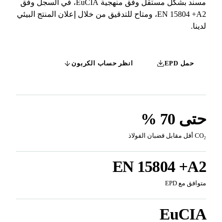
مسند بشكل مستقل وفق منهجية EuCIA، في السجل وفق
EN 15804 +A2، ومتاح للتدقيق من خلال إعلان المنتج البيئي
نا.
حمل EPD
انظر حساب الكربون
ى 70 %
ضبان الفولاذ
EN 15804 +A
افق مع EPD
EuCI