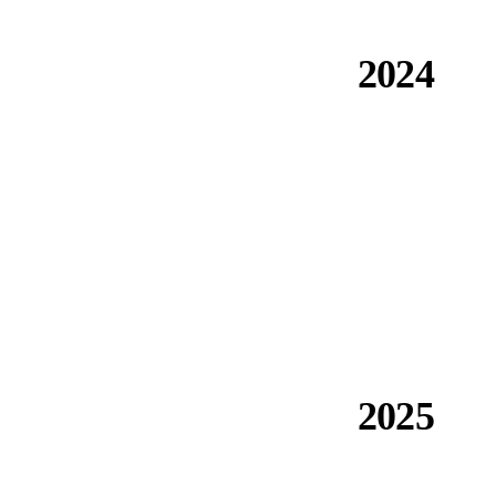
2024
تم اختيارها من قبل Microsoft و Capgemini و Bouygues —
Elemental Impact Build Better Innovation Challenge. صدور
ETA 23/0523.
2025
اكتمال قناة الفيضان في Jizan — 21.3 كم، 91 % CO₂ أقل من
المكافئ الفولاذي. وثائق ACI مستقلة.