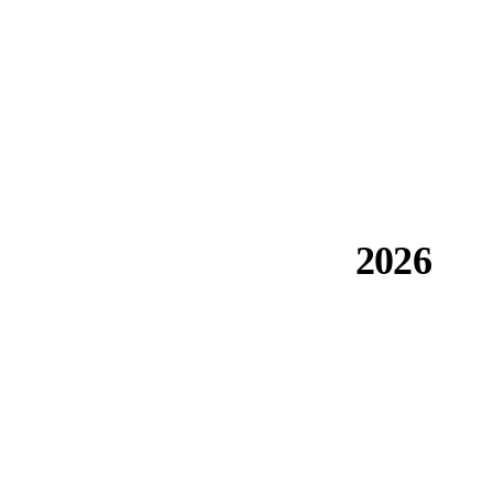
2026
توسيع السعة قيد التنفيذ. مساهمة Composite Group كعضو في
EuCIA في سياسة المواد المركبة الأوروبية حول مشتريات
الكربون المتضمن.