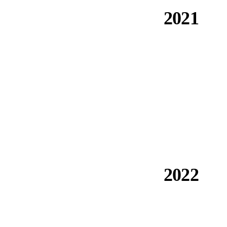
2021
تأسست Composite Group بتفويض استدامة: بناء بديل منخفض
الكربون لقضبان الفولاذ، بحجم صناعي.
2022
أول ورشة عمل لمنهجية EPD. بدأت عملية تحقق EuCIA
بالتوازي مع اعتماد TSÚS.