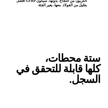
الكربون من النجاح. بدونها، سيكون GFRP أفضل
بقليل من الفولاذ. معها، يغير الفئة.
منظور دورة الحياة · عائلة المرجع
0
التحقق المناخي
تة محطات،
لها قابلة للتحقق في
لسجل
.