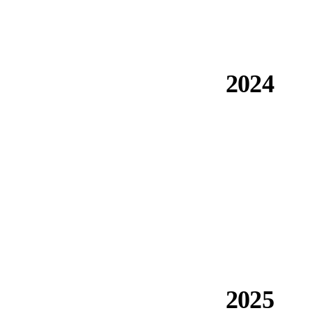
2024
تم اختيارها من قبل Microsoft و Capgemini و Bouygues —
Elemental Impact Build Better Innovation Challenge. صدور
ETA 23/0523.
2025