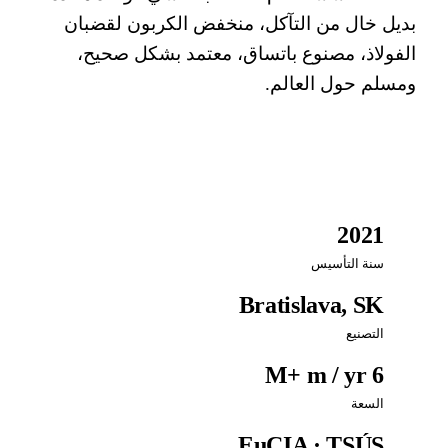
يل خال من التآكل، منخفض الكربون لقضبان
فولاذ، مصنوع باتساق، معتمد بشكل صحيح،
سلم حول العالم.
2021
سنة التأسيس
Bratislava, SK
التصنيع
6 M+ m / yr
السعة
EuCIA · TSÚS