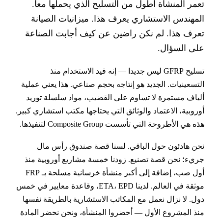
مر المنشأة أطول من التسليح الذي يحملها معا.
مهندس الاستشاري يعرف هذا. ميزانيات الصيانة
رف هذا. لم نكن راضين عن كيف أجابت الصناعة
ى السؤال.
تسليح GFRP ليس جديدا — إنه قيد الاستخدام منذ
تسعينيات. الجديد هو إنتاجه بحجم صناعي. هذا يعني عملية
ياف مستمرة لا تساوم على القضيب، مواد سلسلة توريد
روبية، الاعتماد والوثائق التي يحتاجها مكتب استشاري كبير.
هي الأطروحة التي تأسست Composite Group لتنفيذها.
ن هادئون حول الباقي. لسنا قصة صندوق رأس مال
يء؛ نحن قصة تصنيع. زودنا خمسة مشاريع أوروبية منذ
أول صب، إضافة إلى أكبر منشأة خرسانية مسلحة بـ FRP
موثقة في العالم. لدينا ETA، EPD، وقاعدة معايير في خمس
ل. لا نزال نعمل مع المكاتب الاستشارية بالطريقة نفسها
ذ المشروع الأول — أحضروا المنشأة، ونحن نحضر المادة