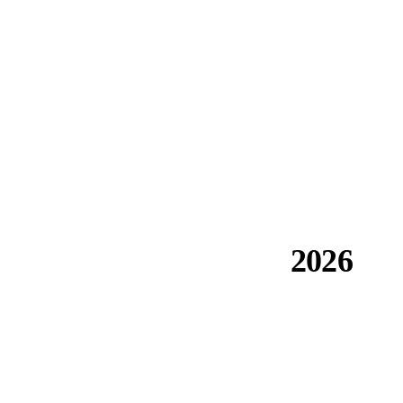
اكتمال قناة الفيضان في Jizan — 21.3 كم، أكبر منشأة خرسانية
مسلحة بـ FRP في العالم.
2026
توسيع السعة قيد التنفيذ.