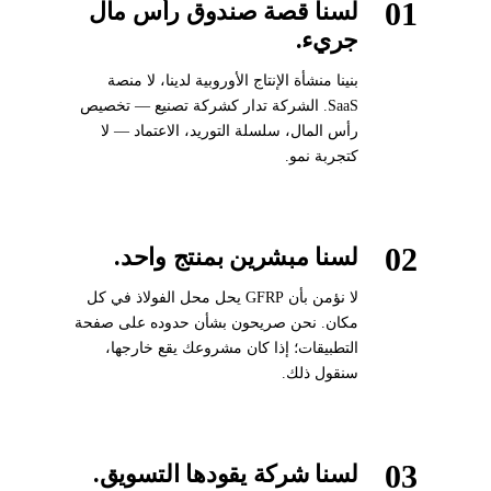
01
لسنا قصة صندوق رأس مال
جريء.
بنينا منشأة الإنتاج الأوروبية لدينا، لا منصة
SaaS. الشركة تدار كشركة تصنيع — تخصيص
رأس المال، سلسلة التوريد، الاعتماد — لا
كتجربة نمو.
02
لسنا مبشرين بمنتج واحد.
لا نؤمن بأن GFRP يحل محل الفولاذ في كل
مكان. نحن صريحون بشأن حدوده على صفحة
التطبيقات؛ إذا كان مشروعك يقع خارجها،
سنقول ذلك.
03
لسنا شركة يقودها التسويق.