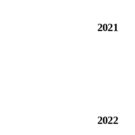
2021
تأسست Composite Group في Bratislava. أول صب تجريبي في
مشاريع إقليمية.
2022
صدر اعتماد بناء TSÚS السلوفاكي. بدأ تدقيق الرقابة السنوي