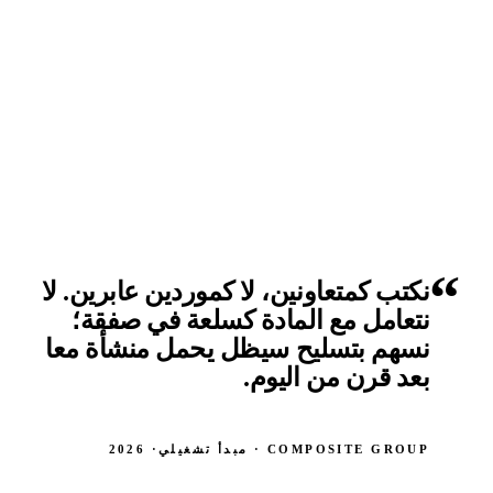
نكتب كمتعاونين، لا كموردين عابرين. لا
نتعامل مع المادة كسلعة في صفقة؛
نسهم بتسليح سيظل يحمل منشأة معا
بعد قرن من اليوم.
COMPOSITE GROUP · مبدأ تشغيلي
· 2026