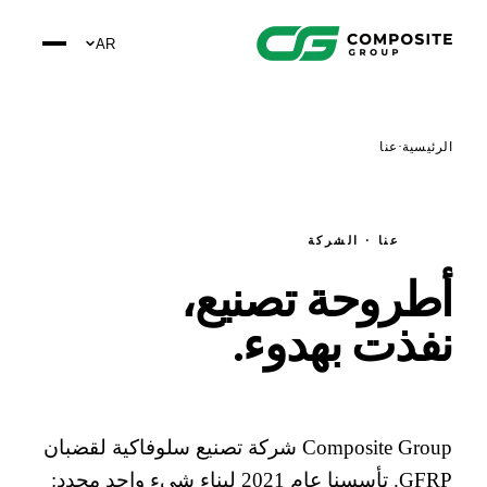
AR
ئيسية
·
عنا
عنا · الشركة
طروحة تصنيع،
فذت بهدوء
.
Composite Group شركة تصنيع سلوفاكية لقضبان
GFRP. تأسسنا عام 2021 لبناء شيء واحد محدد: