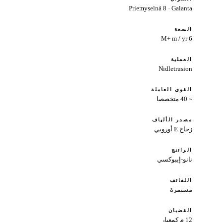
Priemyselná 8 · Galanta
السعة
6 M+ m / yr
العملية
Nidletrusion
القوى العاملة
~ 40 متخصصا
مصدر الألياف
زجاج E أوروبي
الراتنج
نانو-إيبوكسي
اللفائف
مستمرة
القضبان
12 م كمعيار