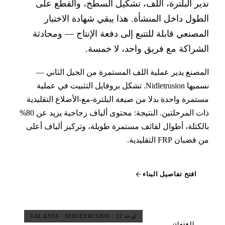
ير البلترة، اللف، تشكيل السطح، والقطع على
طول داخل المنشأة. هذا يبقي شهادة الاختبار
مصنعي قابلة للتتبع إلى دفعة الإنتاج — ومحادثة
شراكة مع فريق واحد، لا خمسة.
مصنع يدير عملية اللف المستمرة من الجيل الثاني —
نسميها Nidletrusion. تشكل بروفايل التثبيت في عملية
تمرة واحدة بدلا من صيغة البلترة-مع-الأضلاع التقليدية
ذات المرحلتين. النتيجة: محتوى ألياف زجاجية يزيد عن 80%
لكتلة، أطوال لفائف مستمرة طويلة، وتركيز ألياف أعلى
ضبان FRP التقليدية.
افتح تفاصيل البناء
لوحة 12 · GALANTA · NIDLETRUSION
العنوان