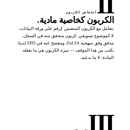
II
انخفاض الكربون
الكربون كخاصية مادية.
نتعامل مع الكربون المتضمن كرقم على ورقة البيانات،
لا كموضوع تسويقي. كربون متحقق منه في السجل،
مدقق وفق منهجية EuCIA، ومفصح عنه في EPD لدينا.
نكتب من هذا الموقف — ميزة الكربون هي ما تفعله
المادة، لا ما ندعيه.
III