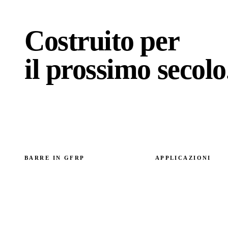
Costruito per
il prossimo
secolo
BARRE IN GFRP
APPLICAZIONI
Panoramica delle barre in GFRP
Per modalità di cediment
GFRP vs acciaio
Per elemento strutturale
Specifica tecnica
Casi studio
Costo e ROI
Costiero e marino
Norme e certificazioni
Alpino e clima freddo
Chimica e acqua