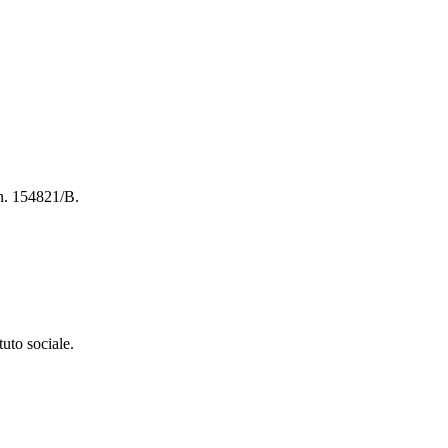
 n. 154821/B.
uto sociale.