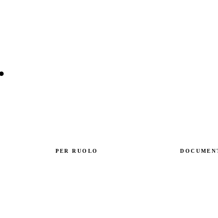
.
Armatura in G
in Slovacchia,
M+ m/anno.
PER RUOLO
DOCUMEN
o
Ingegneri
Produzione
Promotori
Basalto vs G
Distributori
Certificati di
Diventare distributore
Tutti i docu
Contatti