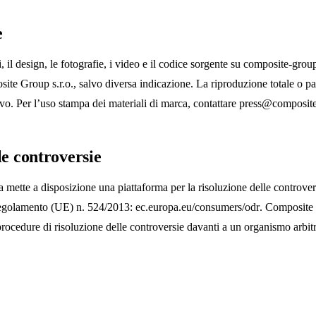
e
li, il design, le fotografie, i video e il codice sorgente su composite-gro
site Group s.r.o., salvo diversa indicazione. La riproduzione totale o par
vo. Per l’uso stampa dei materiali di marca, contattare
press@composit
le controversie
ette a disposizione una piattaforma per la risoluzione delle controvers
 Regolamento (UE) n. 524/2013:
ec.europa.eu/consumers/odr
. Composite
procedure di risoluzione delle controversie davanti a un organismo arbit