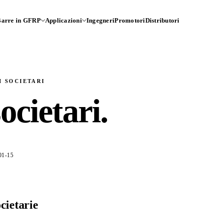
Barre in GFRP
Applicazioni
Ingegneri
Promotori
Distributori
I SOCIETARI
ocietari
.
01-15
cietarie