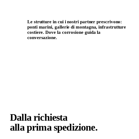
Le strutture in cui i nostri partner prescrivono:
ponti marini, gallerie di montagna, infrastrutture
costiere. Dove la corrosione guida la
conversazione.
FAMIGLIA DI RIFERIMENTO · INFRASTRUTTURE A
LUNGA VITA UTILE
04
ONBOARDING
Dalla richiesta
alla prima spedizione
.