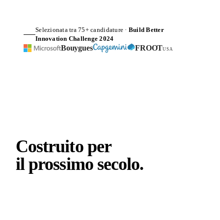
Selezionata tra 75+ candidature ·
Build Better
Innovation Challenge 2024
Bouygues
FROOT
USA
Costruito per
il prossimo
secolo
.
Armatura in GFRP con carbonio incorporato verificato.