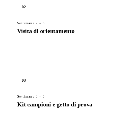
02
Settimane 2 – 3
Visita di orientamento
Visita allo stabilimento di Galanta, oppure
orientamento video se viaggiare non è pratico.
Materiali, processo, certificazione e desk
ingegneria.
03
Settimane 3 – 5
Kit campioni e getto di prova
Il kit campioni viene spedito. Organizzate un
getto di prova controllato con uno studio di
ingegneria locale: copriamo noi il supporto
tecnico.