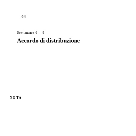
04
Settimane 6 – 8
Accordo di distribuzione
Territorio, termini di esclusività, primo ordine
commerciale. Il content kit viene consegnato. Da
qui è operativo.
Il supporto tecnico per il getto pilota passa dal nostro desk
NOTA
ingegneria.