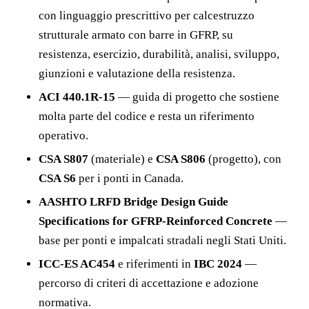
con linguaggio prescrittivo per calcestruzzo
strutturale armato con barre in GFRP, su
resistenza, esercizio, durabilità, analisi, sviluppo,
giunzioni e valutazione della resistenza.
ACI 440.1R-15
— guida di progetto che sostiene
molta parte del codice e resta un riferimento
operativo.
CSA S807
(materiale) e
CSA S806
(progetto), con
CSA S6
per i ponti in Canada.
AASHTO LRFD Bridge Design Guide
Specifications for GFRP-Reinforced Concrete
—
base per ponti e impalcati stradali negli Stati Uniti.
ICC-ES AC454
e riferimenti in
IBC 2024
—
percorso di criteri di accettazione e adozione
normativa.