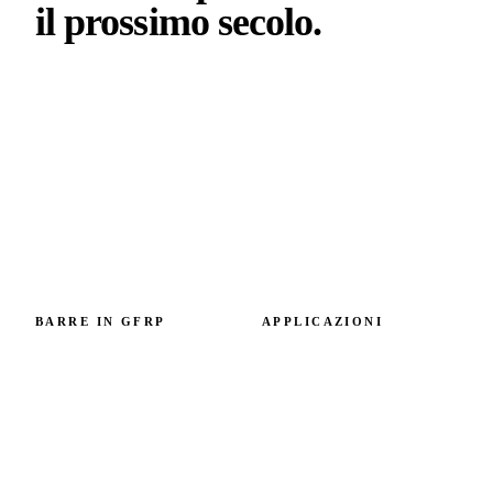
il prossimo
secolo
.
Armatura in GFRP con carbonio incorporato verificato.
Progettata in Slovacchia, prescritta in progetti in Europa e
oltre. Capacità 6 M+ m/anno.
BARRE IN GFRP
APPLICAZIONI
Panoramica delle barre in
Per modalità di cedimento
GFRP
Per elemento strutturale
GFRP vs acciaio
Casi studio
Specifica tecnica
Costiero e marino
Costo e ROI
Alpino e clima freddo
Norme e certificazioni
Chimica e acqua