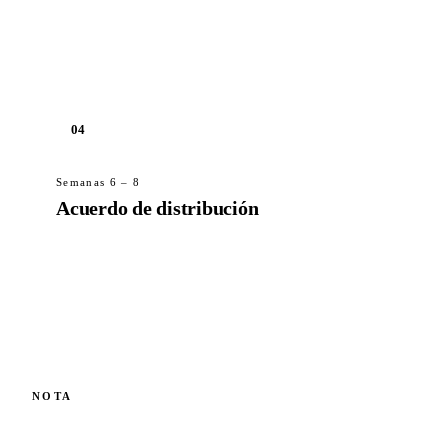
Se envía el paquete de muestras. Usted organiza
un vertido de prueba controlado con un estudio
de ingeniería local; nosotros cubrimos el apoyo
técnico.
04
Semanas 6 – 8
Acuerdo de distribución
Territorio, condiciones de exclusividad, primer
pedido comercial. Se entrega el kit de
contenidos. A partir de ahí es operativo.
El apoyo técnico para el vertido piloto llega a través de
NOTA
nuestra mesa de ingeniería.