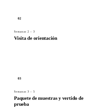
en un plazo de cinco días laborables.
02
Semanas 2 – 3
Visita de orientación
Visita a nuestra instalación de Galanta, o una
orientación por vídeo si viajar no es práctico.
Materiales, proceso, certificación y mesa de
ingeniería.
03
Semanas 3 – 5
Paquete de muestras y vertido de
prueba