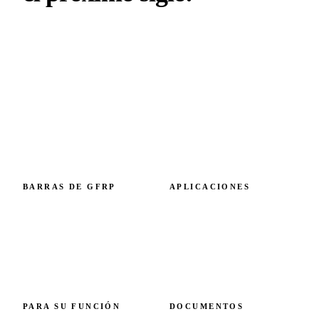
Armadura de GFRP con huella de carbono verificada.
Diseñada en Eslovaquia, prescrita en Europa y más allá.
Capacidad de 6 M+ metros al año.
BARRAS DE GFRP
APLICACIONES
Resumen de barras de GFRP
Por modo de fallo
GFRP vs acero
Por elemento estructural
Especificación técnica
Referencias
Coste y ROI
Costero y marino
Normas y certificaciones
Alpino y clima frío
Químicos y agua
PARA SU FUNCIÓN
DOCUMENTOS