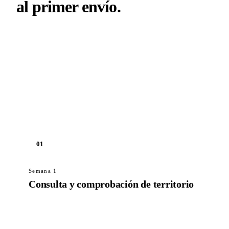
al primer envío
.
El onboarding típico dura de seis a ocho semanas.
Nos movemos al ritmo del partner. Si hay un proyecto
esperando el primer envío, estrechamos plazos. Si
está explorando sin urgencia, dedicamos tiempo a
orientar correctamente.
01
Semana 1
Consulta y comprobación de territorio
Solicita acceso mediante el programa de partners.
Confirmamos que el territorio está abierto y
preseleccionamos para una llamada introductoria