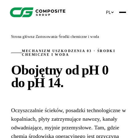
PL
Strona główna
·
Zastosowania
·
Środki chemiczne i woda
MECHANIZM USZKODZENIA 03 · ŚRODKI
CHEMICZNE I WODA
Obojętny od pH 0
do pH 14
.
Oczyszczalnie ścieków, posadzki technologiczne w
kopalniach, płyty zatrzymujące nawozy, kanały
odwadniające, myjnie przemysłowe. Tam, gdzie
chemia środowiska operacyjnego jest przyczyną