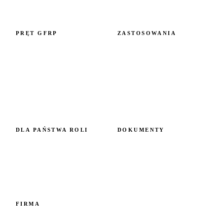
PRĘT GFRP
ZASTOSOWANIA
Przegląd prętów
Według mechanizmu
zbrojeniowych GFRP
uszkodzenia
Według elementu
GFRP kontra stal
konstrukcyjnego
Specyfikacja techniczna
Realizacje
Koszt i zwrot z inwestycji
Przybrzeżne i morskie
Normy i certyfikaty
Alpejski i zimny klimat
Środki chemiczne i woda
DLA PAŃSTWA ROLI
DOKUMENTY
Projektanci
Produkcja
Inwestorzy
Bazalt kontra GFRP
Dystrybutorzy
Certyfikaty badania partii
Zostań dystrybutorem
Wszystkie dokumenty →
Kontakt
FIRMA