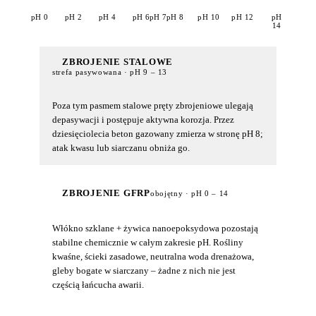
pH 0
pH 2
pH 4
pH 6
pH 7
pH 8
pH 10
pH 12
pH
14
ZBROJENIE STALOWE
strefa pasywowana · pH 9 – 13
Poza tym pasmem stalowe pręty zbrojeniowe ulegają
depasywacji i postępuje aktywna korozja. Przez
dziesięciolecia beton gazowany zmierza w stronę pH 8;
atak kwasu lub siarczanu obniża go.
ZBROJENIE GFRP
obojętny · pH 0 – 14
Włókno szklane + żywica nanoepoksydowa pozostają
stabilne chemicznie w całym zakresie pH. Rośliny
kwaśne, ścieki zasadowe, neutralna woda drenażowa,
gleby bogate w siarczany – żadne z nich nie jest
częścią łańcucha awarii.