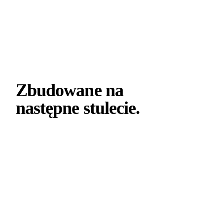
Zbudowane na
następne
stulecie
.
Zbrojenie GFRP z potwierdzonym niższym śladem
węglowym. Projektowane i produkowane na Słowacji,
specyfikowane w Europie i poza nią. Zdolność produkcyjna
6 M+ metrów rocznie.