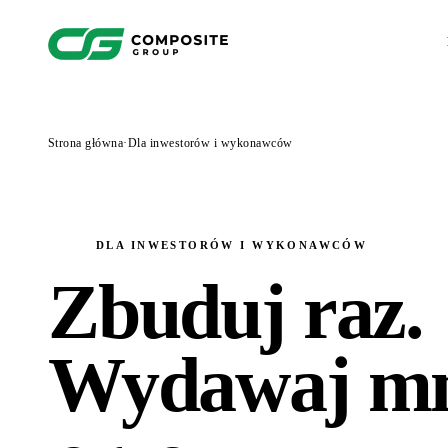
Strona główna
·
Dla inwestorów i wykonawców
DLA INWESTORÓW I WYKONAWCÓW
Zbuduj raz.
Wydawaj mn