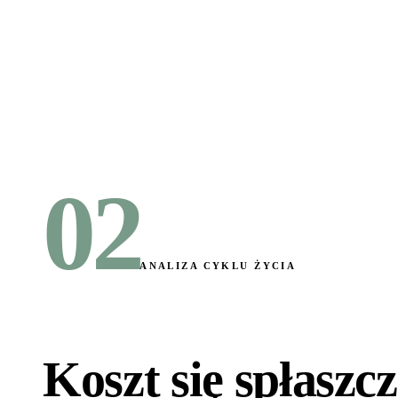
02
ANALIZA CYKLU ŻYCIA
Koszt się spłaszc