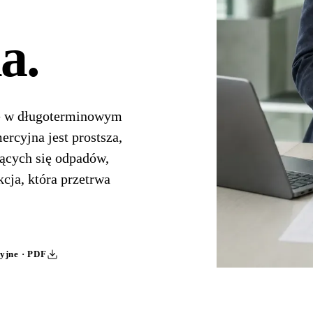
ia
.
ię w długoterminowym
rcyjna jest prostsza,
jących się odpadów,
cja, która przetrwa
cyjne · PDF