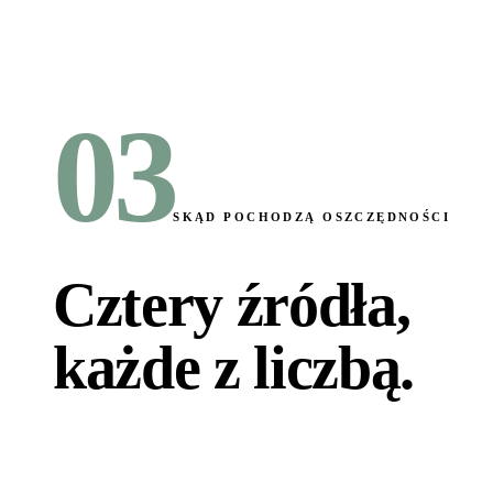
03
SKĄD POCHODZĄ OSZCZĘDNOŚCI
Cztery źródła,
każde z liczbą
.