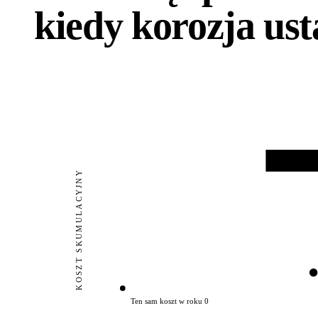
kiedy korozja ust
PIERWSZA
Rok ~2
KOSZT SKUMULACYJNY
Ten sam koszt w roku 0