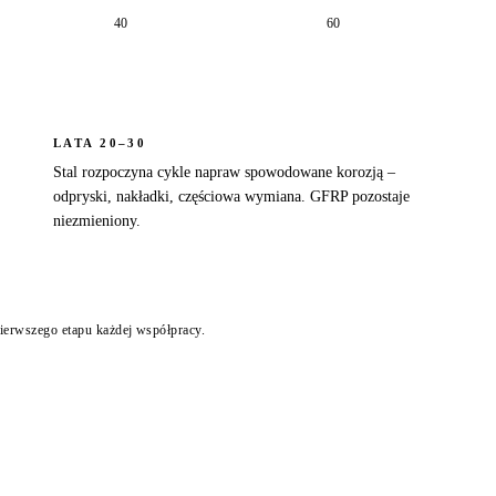
40
60
LATA 20–30
Stal rozpoczyna cykle napraw spowodowane korozją –
odpryski, nakładki, częściowa wymiana. GFRP pozostaje
niezmieniony.
 pierwszego etapu każdej współpracy.