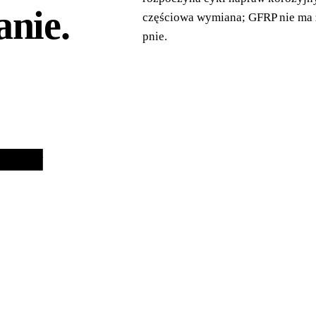
anie
.
częściowa wymiana; GFRP nie ma ża
pnie.
 NAPRAWA
0–30