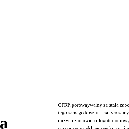
GFRP, porównywalny ze stalą zabe
tego samego kosztu – na tym sam
za
dużych zamówień długoterminowych.
rozpoczyna cykl napraw korozyjny