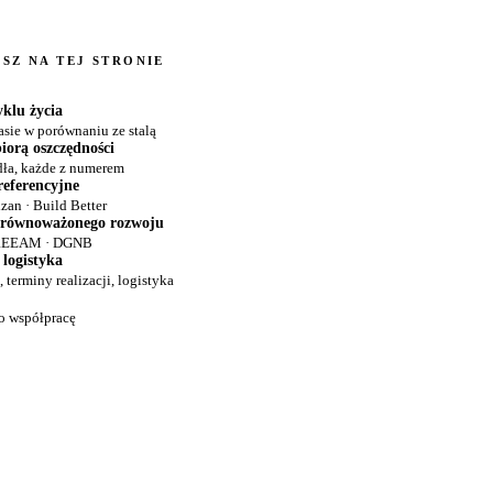
SZ NA TEJ STRONIE
yklu życia
asie w porównaniu ze stalą
biorą oszczędności
dła, każde z numerem
referencyjne
zan · Build Better
zrównoważonego rozwoju
REEAM · DGNB
 logistyka
terminy realizacji, logistyka
o współpracę