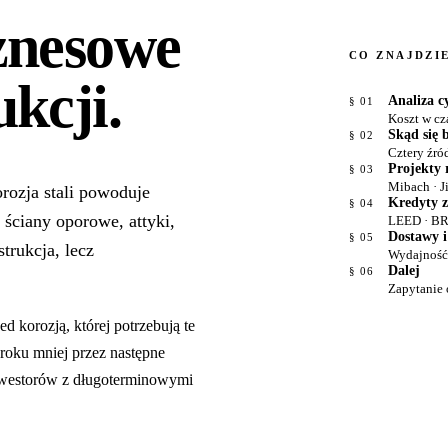
znesowe
CO ZNAJDZIE
ukcji
.
Analiza c
§ 01
Koszt w cz
Skąd się 
§ 02
Cztery źró
Projekty 
§ 03
Mibach · Ji
rozja stali powoduje
Kredyty 
§ 04
ściany oporowe, attyki,
LEED · B
Dostawy i
§ 05
trukcja, lecz
Wydajność, 
Dalej
§ 06
Zapytanie 
d korozją, której potrzebują te
 roku mniej przez następne
nwestorów z długoterminowymi