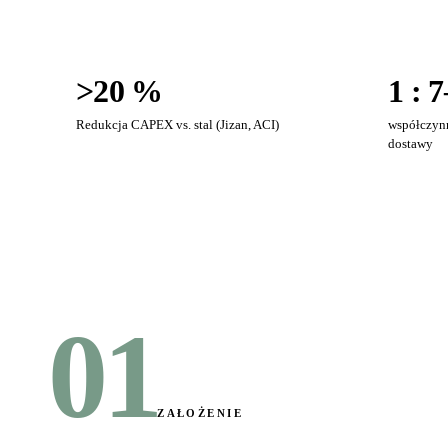
>20 %
1 : 
Redukcja CAPEX vs. stal (Jizan, ACI)
współczyn
dostawy
01
ZAŁOŻENIE