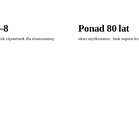
7–8
Ponad 80 lat
nik ciężarówek dla równoważnej
okres użytkowania · brak napraw k