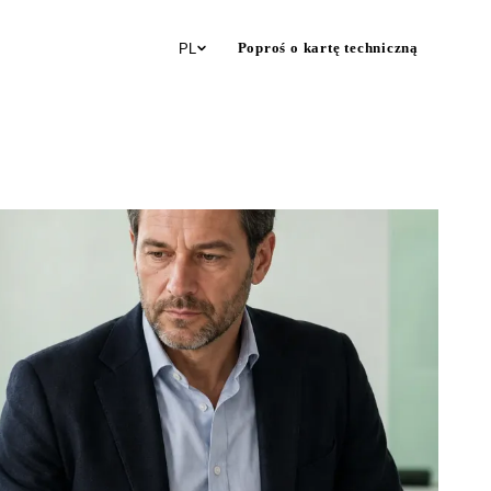
Poproś o kartę techniczną
PL