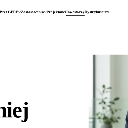
Pręt GFRP
Zastosowania
Projektanci
Inwestorzy
Dystrybutorzy
iej