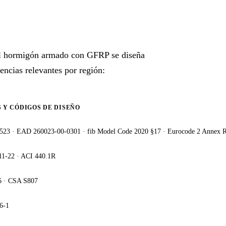
 el hormigón armado con GFRP se diseña
encias relevantes por región:
 Y CÓDIGOS DE DISEÑO
523 · EAD 260023-00-0301 · fib Model Code 2020 §17 · Eurocode 2 Annex R
11-22 · ACI 440.1R
 · CSA S807
6-1