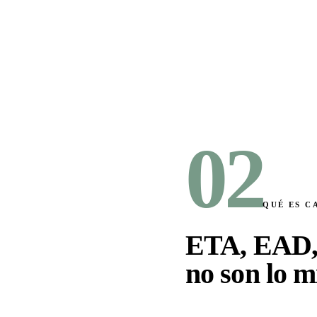
02
QUÉ ES C
ETA, EAD,
no son lo 