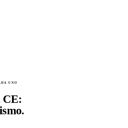
ADA UNO
 CE:
mismo
.