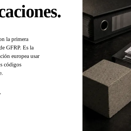
caciones
.
n la primera
 de GFRP. Es la
ación europea usar
os códigos
e.
P