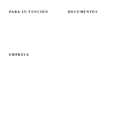
PARA SU FUNCIÓN
DOCUMENTOS
Ingenieros
Fabricación
Promotores
Basalto vs GFRP
Distribuidores
Certificados de ensayo de lote
Convertirse en distribuidor
Todos los documentos →
Contacto
EMPRESA
Empresa
Sostenibilidad
Certificaciones
Noticias
Conocimiento
Empleo
Contacto
COMPOSITE GROUP S.R.O. · PANENSKÁ 5 · 811 03 BRATISLAVA ·
SLOVAKIA · IČO 53 577 892