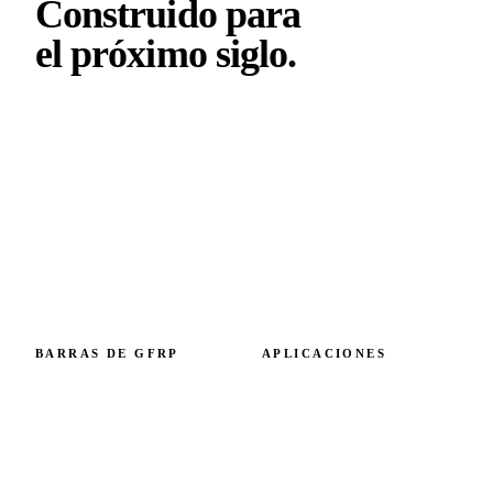
Construido para
el próximo
siglo
.
Armadura de GFRP con huella de carbono verificada.
Diseñada en Eslovaquia, prescrita en Europa y más allá.
Capacidad de 6 M+ metros al año.
BARRAS DE GFRP
APLICACIONES
Resumen de barras de GFRP
Por modo de fallo
GFRP vs acero
Por elemento estructural
Especificación técnica
Referencias
Coste y ROI
Costero y marino
Normas y certificaciones
Alpino y clima frío
Químicos y agua