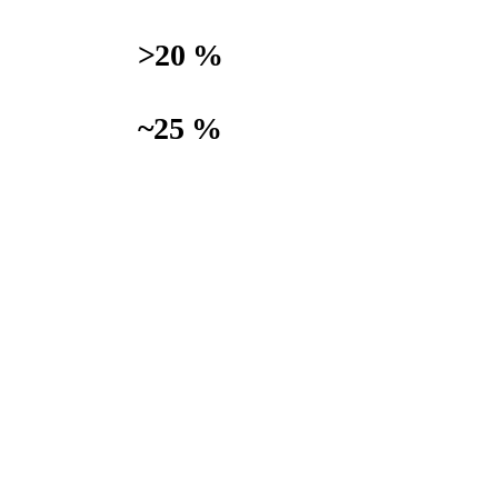
>20 %
réduction CAPEX
~25 %
matière en moins
 Concrete Institute