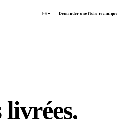
Demander une fiche technique
FR
 livrées
.