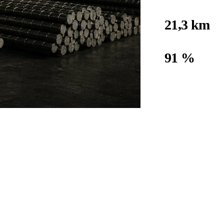
21,3 km
longueur totale
91 %
CO₂ en moins
Source : ACI · American