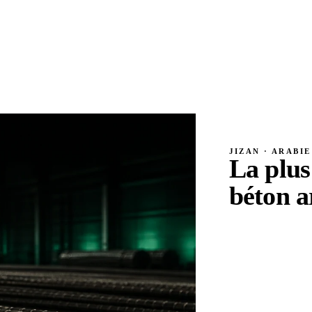
JIZAN · ARABI
La plus
béton 
Un canal de maîtris
exposé à l’eau salé
du cycle de vie fac
le GFRP a été pres
Concrete Institute, 
composite de nivea