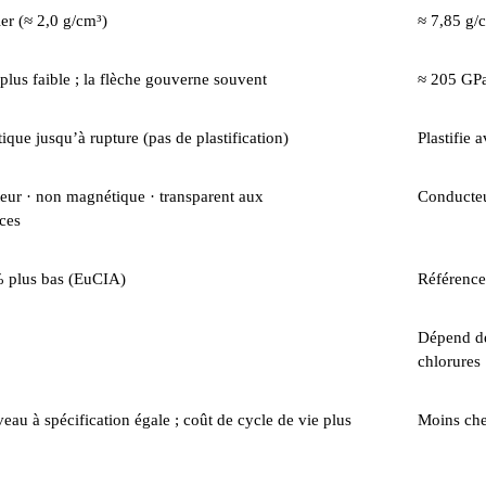
ier (≈ 2,0 g/cm³)
≈ 7,85 g/
lus faible ; la flèche gouverne souvent
≈ 205 GP
tique jusqu’à rupture (pas de plastification)
Plastifie 
ur · non magnétique · transparent aux
Conducteu
ces
% plus bas (EuCIA)
Référence
Dépend de
chlorures
au à spécification égale ; coût de cycle de vie plus
Moins che