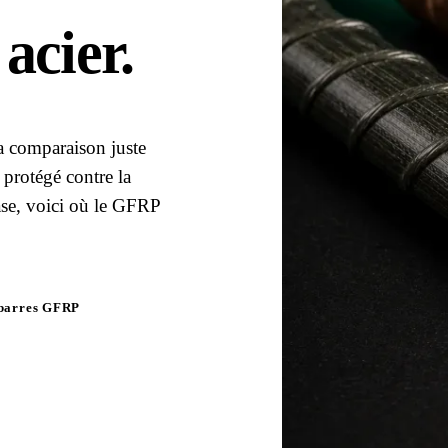
acier
.
a comparaison juste
r protégé contre la
base, voici où le GFRP
 barres GFRP