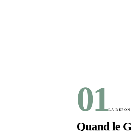
01
LA RÉPON
Quand le 