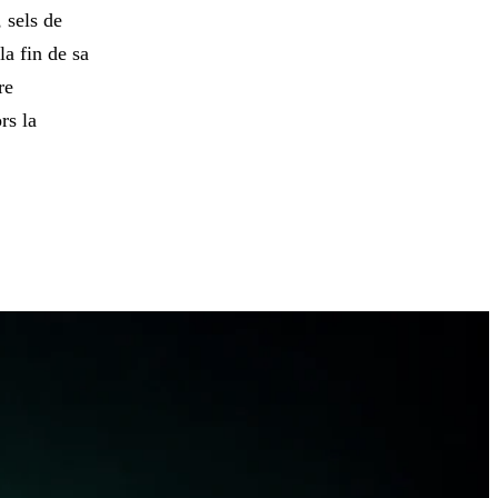
 sels de
a fin de sa
re
rs la