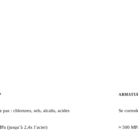
P
ARMATUR
 pas : chlorures, sels, alcalis, acides
Se corrode
a (jusqu’à 2,4x l’acier)
≈ 500 MPa