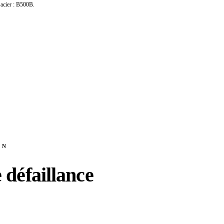
 acier : B500B.
ON
 défaillance