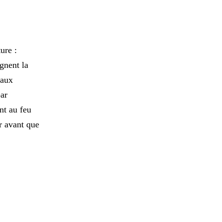
ure :
ignent la
 aux
par
nt au feu
r avant que