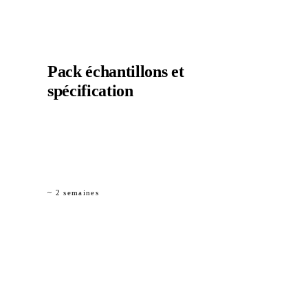
02
Pack échantillons et
spécification
Échantillons physiques du matériau (Ø 6 / 8 / 12 mm),
comparaison de nomenclature vs acier et clause de
spécification provisoire pour intégration aux pièces
d’appel d’offres.
~ 2 semaines
03