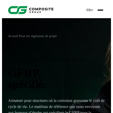
FR
Accueil
·
Pour les ingénieurs de projet
POUR LES INGÉNIEURS DE PROJET
GFRP,
spécifié
.
Armature pour structures où la corrosion gouverne le coût de
cycle de vie. Le matériau de référence que nous envoyons
aux bureaux d’études qui spécifient le GFRP pour la