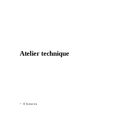
01
Atelier technique
Demi-journée avec votre bureau d’études. Nous
apportons les règles de conception, les références de
codes et les modèles de détails. Vous apportez la
structure à évaluer.
~ 4 heures