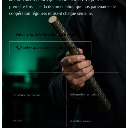
première fois — et la documentation que nos partenaires de
coopération réguliers utilisent chaque semaine.
Ouvrir la spécification technique
Parler avec notre équipe ingénierie
ε
σₜ
≈ 2 %
940 – 1,200 MPa
déformation à rupture
résistance en traction
ρ
α
2.0 g / cm³
5 × 10⁻⁶ /°C
densité
dilatation axiale