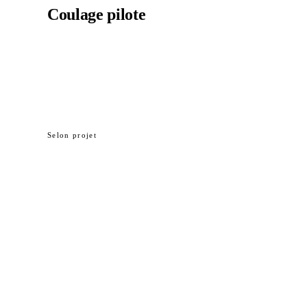
Coulage pilote
Un coulage documenté dans votre projet — section de
tablier, parapet, canal de drainage ou mur de
soutènement. Retour de pose, revue après coulage,
feuille de route pour les éléments suivants.
Selon projet
Premiers éléments pilotes adaptés : sections de tablier · parapets ·
canaux de drainage · murs de soutènement · dalles routières latérales.