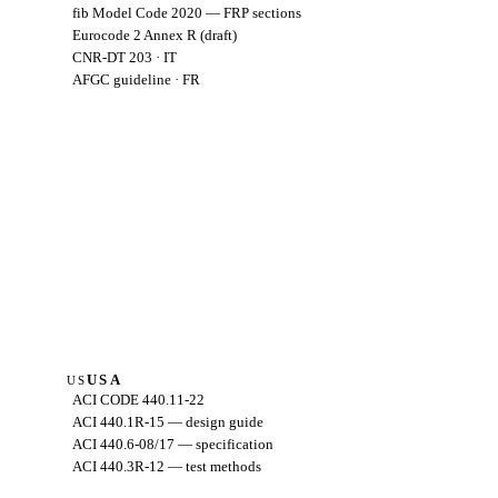
fib Model Code 2020 — FRP sections
Eurocode 2 Annex R (draft)
CNR-DT 203 · IT
AFGC guideline · FR
USA
US
ACI CODE 440.11-22
ACI 440.1R-15 — design guide
ACI 440.6-08/17 — specification
ACI 440.3R-12 — test methods