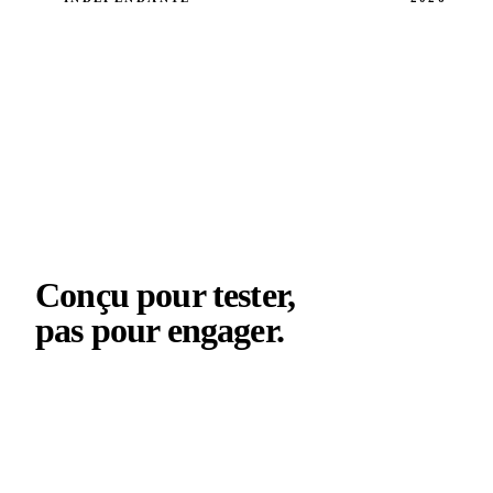
05
WORKFLOW DE SPÉCIFICATION
Conçu pour tester,
pas pour engager
.
La première coopération est un pilote structuré, pas
un engagement. Le but est de poser le GFRP sur un
élément de votre projet et d’observer ce qu’il fait. La
décision de déployer vient après le coulage.